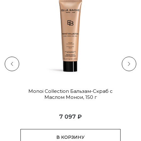
Пилинг с
Monoi Collection Бальзам-Скраб с
Rose
Маслом Монои, 150 г
М
7 097 ₽
В КОРЗИНУ