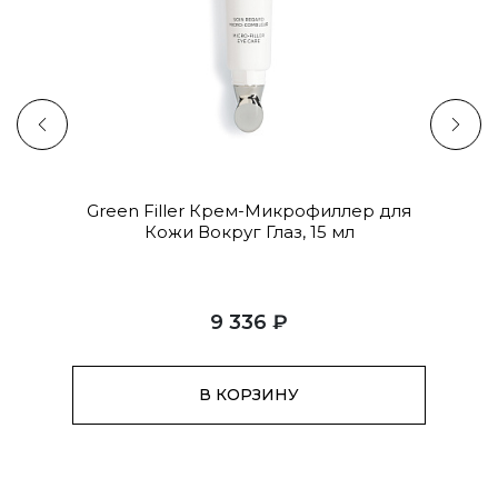
ер для
Green Filler Крем-Микрофиллер для
G
0 мл
Кожи Вокруг Глаз, 15 мл
Микр
9 336 ₽
В КОРЗИНУ